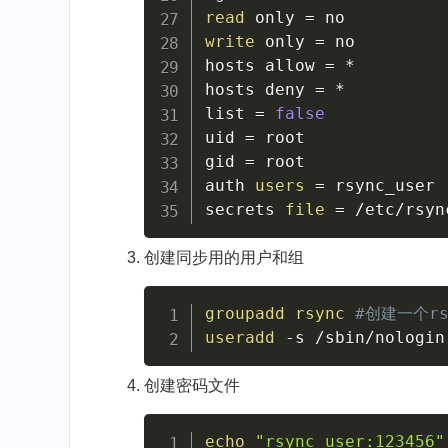
read
 only 
=
write
 only 
=
 no

hosts allow 
=
 *

hosts deny 
=
 *

list 
=
false
uid 
=
 root

gid 
=
 root

auth 
users
=
 rsync_user

secrets 
file
=
 /etc/rsyn
创建同步用的用户和组
groupadd
rsync
#创建一个rs
useradd
-s
 /sbin/nologin
创建密码文件
echo
"rsync_user:123456"