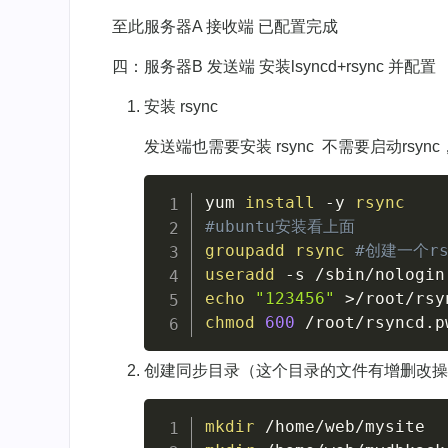
至此服务器A 接收端 已配置完成
四：服务器B 发送端 安装lsyncd+rsync 并配置
安装 rsync
发送端也需要安装 rsync 不需要启动rsyn
yum 
install
-y
rsync
#ubuntu安装看上面
groupadd
rsync
#创建一个rs
useradd
-s
 /sbin/nologin
echo
"123456"
>
/root/rsy
chmod
600
 /root/rsyncd.p
创建同步目录（这个目录的文件有增删改操
mkdir