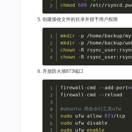
chmod
600
 /etc/rsyncd.pw
创建接收文件的目录并授予用户权限
mkdir
-p
mkdir
-p
chown
-R
 rsync_user:rsyn
chown
-R
 rsync_user:rsyn
开放防火墙873端口
firewall-cmd --add-port
=
firewall-cmd 
--reload
#ubuntu 用命令行工具ufw
sudo
 ufw allow 
873
sudo
sudo
 ufw 
enable