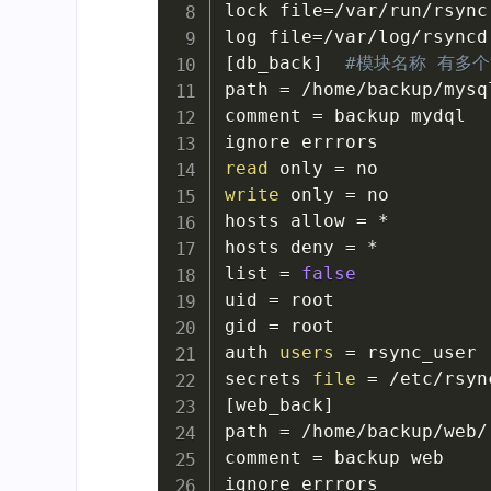
lock 
file
=
/var/run/rsync.
log 
file
=
[
db_back
]
#模块名称 有多
path 
=
 /home/backup/mysql
comment 
=
 backup mydql

read
 only 
=
write
 only 
=
 no

hosts allow 
=
 *

hosts deny 
=
 *

list 
=
false
uid 
=
 root

gid 
=
 root

auth 
users
=
 rsync_user 
secrets 
file
=
 /etc/rsyn
[
web_back
]
path 
=
 /home/backup/web/

comment 
=
 backup web
