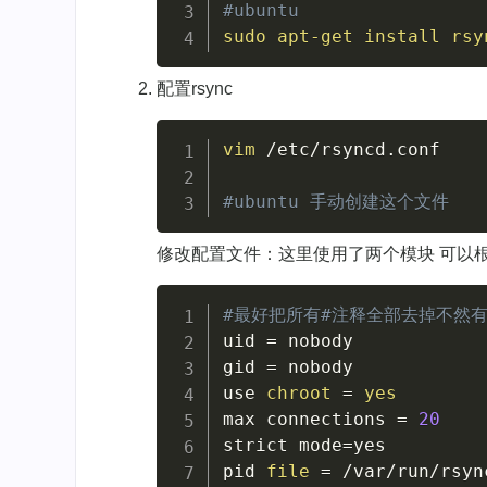
#ubuntu 
sudo
apt-get
install
rsy
配置rsync
vim
 /etc/rsyncd.conf

#ubuntu 手动创建这个文件
修改配置文件：这里使用了两个模块 可以
#最好把所有#注释全部去掉不然
uid 
=
 nobody

gid 
=
 nobody

use 
chroot
=
yes
max connections 
=
20
strict 
mode
=
yes

pid 
file
=
 /var/run/rsync