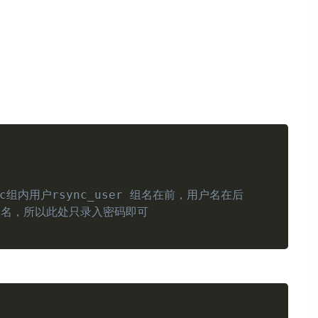
Copy
c组内用户rsync_user 组名在前，用户名在后
户名，所以此处只录入密码即可
Copy