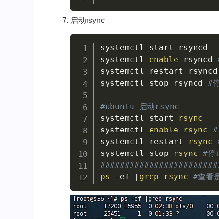
启动rsync
systemctl start rsyncd

systemctl 
enable
 rsyncd 
systemctl restart rsyncd
systemctl stop rsyncd 
#
#ubuntu 启动rsync
systemctl start 
rsync
systemctl 
enable
rsync
systemctl restart 
rsync
systemctl stop 
rsync
#停
########################
ps
-ef
|
grep
rsync
#查看