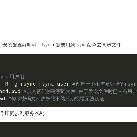
c，安装配置好即可，lsyncd需要用到rsync命令去同步文件
ync用户组
 
-M
-g
rsync
 rsync_user 
#创建一个不需要登陆的rsyn
ncd.pwd 
#录入密码创建密码文件 由于发送文件时已带有用
wd 
#修改密码文件的权限不然后期报错无法认证
作即同步到服务器A）